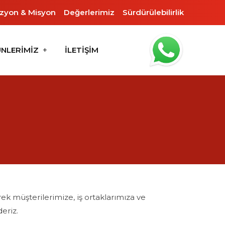
izyon & Misyon
Değerlerimiz
Sürdürülebilirlik
NLERİMİZ
İLETİŞİM
rek müşterilerimize, iş ortaklarımıza ve
eriz.