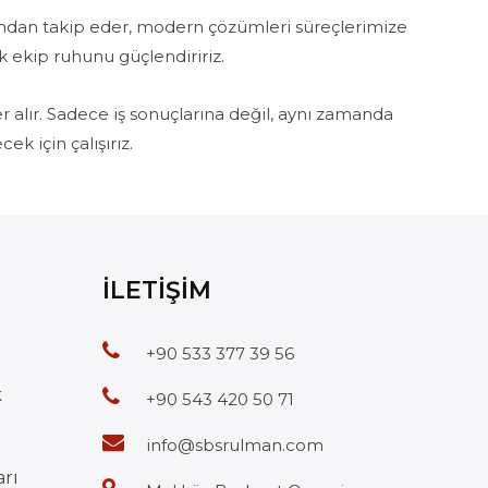
yakından takip eder, modern çözümleri süreçlerimize
k ekip ruhunu güçlendiririz.
 alır. Sadece iş sonuçlarına değil, aynı zamanda
k için çalışırız.
İLETİŞİM
+90 533 377 39 56
k
+90 543 420 50 71
info@sbsrulman.com
rı