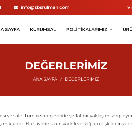
1
info@sbsrulman.com
V
A SAYFA
KURUMSAL
POLİTİKALARIMIZ
ÜRÜ
DEĞERLERİMİZ
ANA SAYFA
DEĞERLERİMİZ
si yer alır. Tüm iş süreçlerinde şeffaf bir yaklaşım sergileye
işim kurarız. Bu sayede uzun vadeli ve sağlam ilişkiler inşa ed