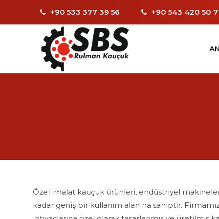
+90 533 377 39 56
+90 543 420 50 7
AN
Özel imalat kauçuk ürünleri, endüstriyel makinel
kadar geniş bir kullanım alanına sahiptir. Firmamız
ihtiyaçlarına özel olarak tasarlanmış ve üretilmiş