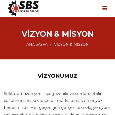
ANA SAYFA
VİZYON & MİSYON
KURUMSAL
ANA SAYFA
VİZYON & MİSYON
POLİTİKALARIMIZ
ÜRÜNLERİMİZ
İLETİŞİM
VİZYONUMUZ
Sektörümüzde yenilikçi, güvenilir ve sürdürülebilir
çözümler sunarak öncü bir marka olmak en büyük
hedefimizdir. Her geçen gün gelişen teknolojiye uyum
sağlayarak, müşterilerimize en iyi deneyimi yaşatmayı